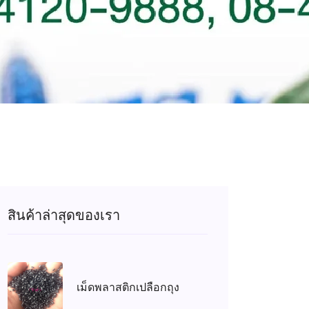
สินค้าล่าสุดของเรา
เม็ดพลาสติกเปลือกถุง