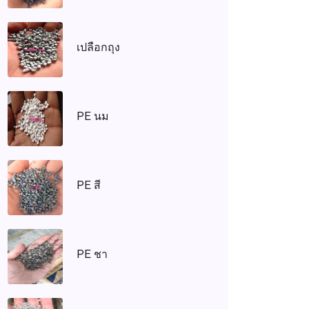
เปลือกถุง
PE นม
PE สี
PE ชา