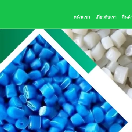
084-120-9888
plasthai@hotmail.com
หน้าแรก
เกี่ยวกับเรา
สินค