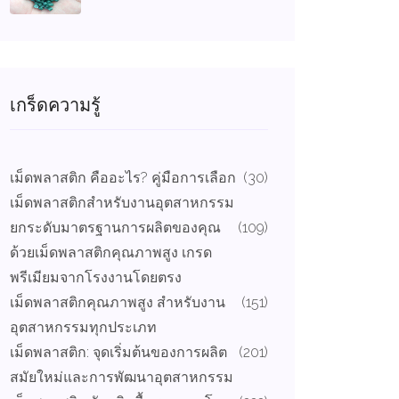
เกร็ดความรู้
เม็ดพลาสติก คืออะไร? คู่มือการเลือก
(30)
เม็ดพลาสติกสำหรับงานอุตสาหกรรม
ยกระดับมาตรฐานการผลิตของคุณ
(109)
ด้วยเม็ดพลาสติกคุณภาพสูง เกรด
พรีเมียมจากโรงงานโดยตรง
เม็ดพลาสติกคุณภาพสูง สำหรับงาน
(151)
อุตสาหกรรมทุกประเภท
เม็ดพลาสติก: จุดเริ่มต้นของการผลิต
(201)
สมัยใหม่และการพัฒนาอุตสาหกรรม