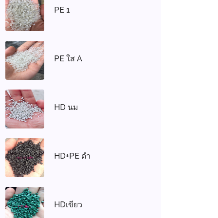
PE 1
PE ใส A
HD นม
HD+PE ดำ
HDเขียว