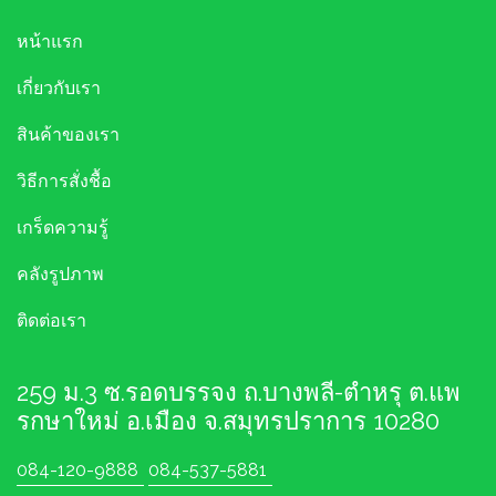
หน้าแรก
เกี่ยวกับเรา
สินค้าของเรา
วิธีการสั่งชื้อ
เกร็ดความรู้
คลังรูปภาพ
ติดต่อเรา
259 ม.3 ซ.รอดบรรจง ถ.บางพลี-ตำหรุ ต.แพ
รกษาใหม่ อ.เมือง จ.สมุทรปราการ 10280
084-120-9888
084-537-5881