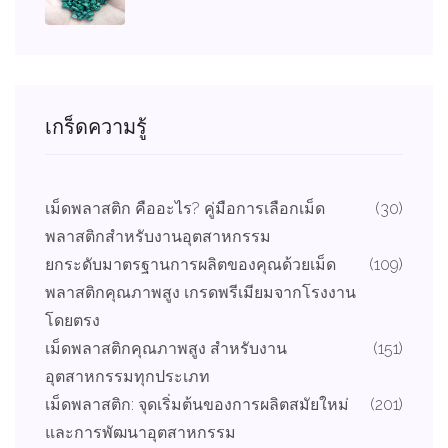
เกร็ดความรู้
เม็ดพลาสติก คืออะไร? คู่มือการเลือกเม็ด
(30)
พลาสติกสำหรับงานอุตสาหกรรม
ยกระดับมาตรฐานการผลิตของคุณด้วยเม็ด
(109)
พลาสติกคุณภาพสูง เกรดพรีเมียมจากโรงงาน
โดยตรง
เม็ดพลาสติกคุณภาพสูง สำหรับงาน
(151)
อุตสาหกรรมทุกประเภท
เม็ดพลาสติก: จุดเริ่มต้นของการผลิตสมัยใหม่
(201)
และการพัฒนาอุตสาหกรรม