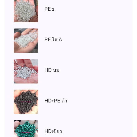
PE 1
PE ใส A
HD นม
HD+PE ดำ
HDเขียว