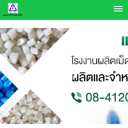
084-120-9888
plasthai@hotmail.com
Blog