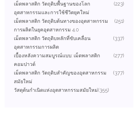
เม็ดพลาสติก วัตถุดิบพื้นฐานของโลก
(223)
อุตสาหกรรมและการใช้ชีวิตยุคใหม่
เม็ดพลาสติก วัตถุดิบต้นทางของอุตสาหกรรม
(251)
การผลิตในยุคอุตสาหกรรม 4.0
เม็ดพลาสติก วัตถุดิบหลักที่ขับเคลื่อน
(337)
อุตสาหกรรมการผลิต
เบื้องหลังความสมบูรณ์แบบ: เม็ดพลาสติก
(277)
คอมปาวด์
เม็ดพลาสติก วัตถุดิบสำคัญของอุตสาหกรรม
(377)
สมัยใหม่
วัสดุต้นกำเนิดแห่งอุตสาหกรรมสมัยใหม่
(355)