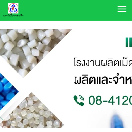
084-120-9888
plasthai@hotmail.com
Blog