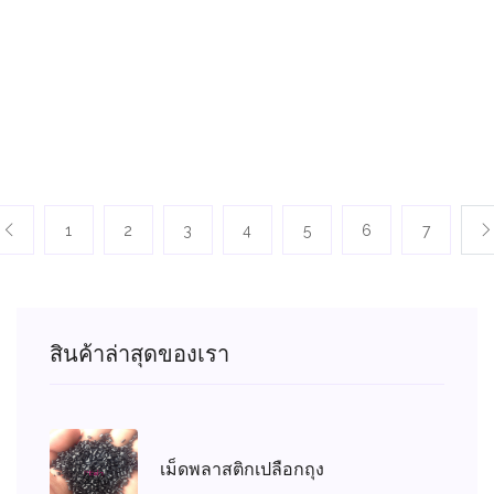
1
2
3
4
5
6
7
สินค้าล่าสุดของเรา
เม็ดพลาสติกเปลือกถุง