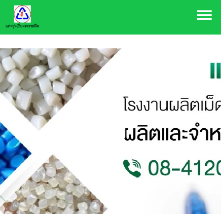
084-120-9888
plasthai@hotmail.com
Blog