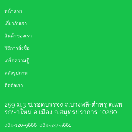
หน้าแรก
เกี่ยวกับเรา
สินค้าของเรา
วิธีการสั่งชื้อ
เกร็ดความรู้
คลังรูปภาพ
ติดต่อเรา
259 ม.3 ซ.รอดบรรจง ถ.บางพลี-ตำหรุ ต.แพ
รกษาใหม่ อ.เมือง จ.สมุทรปราการ 10280
084-120-9888
084-537-5881