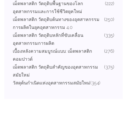
เม็ดพลาสติก วัตถุดิบพื้นฐานของโลก
(222)
อุตสาหกรรมและการใช้ชีวิตยุคใหม่
เม็ดพลาสติก วัตถุดิบต้นทางของอุตสาหกรรม
(250)
การผลิตในยุคอุตสาหกรรม 4.0
เม็ดพลาสติก วัตถุดิบหลักที่ขับเคลื่อน
(335)
อุตสาหกรรมการผลิต
เบื้องหลังความสมบูรณ์แบบ: เม็ดพลาสติก
(276)
คอมปาวด์
เม็ดพลาสติก วัตถุดิบสำคัญของอุตสาหกรรม
(375)
สมัยใหม่
วัสดุต้นกำเนิดแห่งอุตสาหกรรมสมัยใหม่
(354)