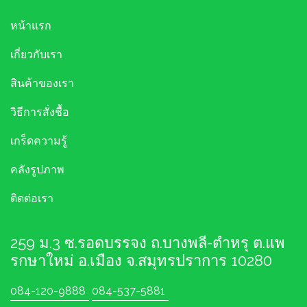
หน้าแรก
เกี่ยวกับเรา
สินค้าของเรา
วิธีการสั่งชื้อ
เกร็ดความรู้
คลังรูปภาพ
ติดต่อเรา
259 ม.3 ซ.รอดบรรจง ถ.บางพลี-ตำหรุ ต.แพ
รกษาใหม่ อ.เมือง จ.สมุทรปราการ 10280
084-120-9888
084-537-5881