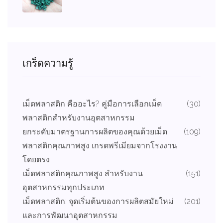
เกร็ดความรู้
เม็ดพลาสติก คืออะไร? คู่มือการเลือกเม็ด
(30)
พลาสติกสำหรับงานอุตสาหกรรม
ยกระดับมาตรฐานการผลิตของคุณด้วยเม็ด
(109)
พลาสติกคุณภาพสูง เกรดพรีเมียมจากโรงงาน
โดยตรง
เม็ดพลาสติกคุณภาพสูง สำหรับงาน
(151)
อุตสาหกรรมทุกประเภท
เม็ดพลาสติก: จุดเริ่มต้นของการผลิตสมัยใหม่
(201)
และการพัฒนาอุตสาหกรรม