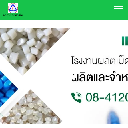
084-120-9888
plasthai@hotmail.com
Blog