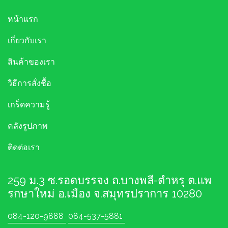
หน้าแรก
เกี่ยวกับเรา
สินค้าของเรา
วิธีการสั่งชื้อ
เกร็ดความรู้
คลังรูปภาพ
ติดต่อเรา
259 ม.3 ซ.รอดบรรจง ถ.บางพลี-ตำหรุ ต.แพ
รกษาใหม่ อ.เมือง จ.สมุทรปราการ 10280
084-120-9888
084-537-5881