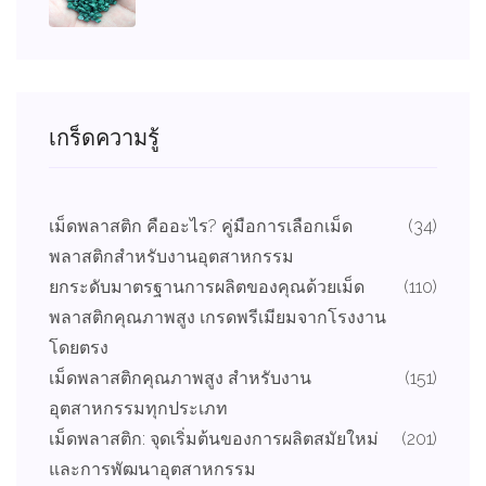
เกร็ดความรู้
เม็ดพลาสติก คืออะไร? คู่มือการเลือกเม็ด
(34)
พลาสติกสำหรับงานอุตสาหกรรม
ยกระดับมาตรฐานการผลิตของคุณด้วยเม็ด
(110)
พลาสติกคุณภาพสูง เกรดพรีเมียมจากโรงงาน
โดยตรง
เม็ดพลาสติกคุณภาพสูง สำหรับงาน
(151)
อุตสาหกรรมทุกประเภท
เม็ดพลาสติก: จุดเริ่มต้นของการผลิตสมัยใหม่
(201)
และการพัฒนาอุตสาหกรรม