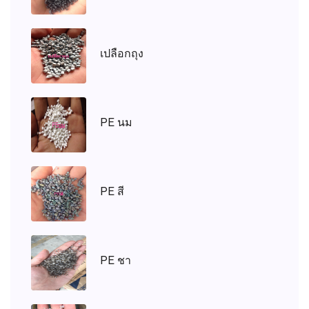
เปลือกถุง
PE นม
PE สี
PE ชา