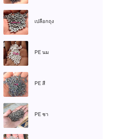
เปลือกถุง
PE นม
PE สี
PE ชา