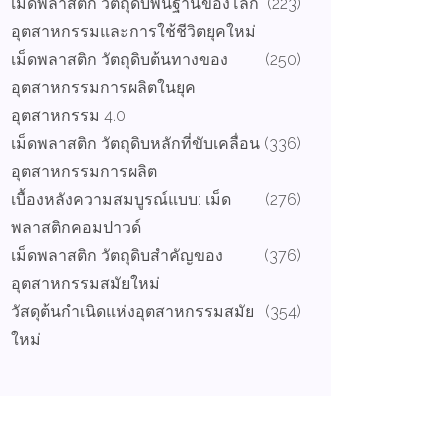
เม็ดพลาสติก วัตถุดิบพื้นฐานของโลก
(223)
อุตสาหกรรมและการใช้ชีวิตยุคใหม่
เม็ดพลาสติก วัตถุดิบต้นทางของ
(250)
อุตสาหกรรมการผลิตในยุค
อุตสาหกรรม 4.0
เม็ดพลาสติก วัตถุดิบหลักที่ขับเคลื่อน
(336)
อุตสาหกรรมการผลิต
เบื้องหลังความสมบูรณ์แบบ: เม็ด
(276)
พลาสติกคอมปาวด์
เม็ดพลาสติก วัตถุดิบสำคัญของ
(376)
อุตสาหกรรมสมัยใหม่
วัสดุต้นกำเนิดแห่งอุตสาหกรรมสมัย
(354)
ใหม่