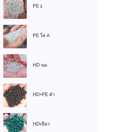
PE 1
PE ใส A
HD นม
HD+PE ดำ
HDเขียว