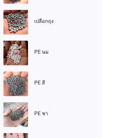
เปลือกถุง
PE นม
PE สี
PE ชา