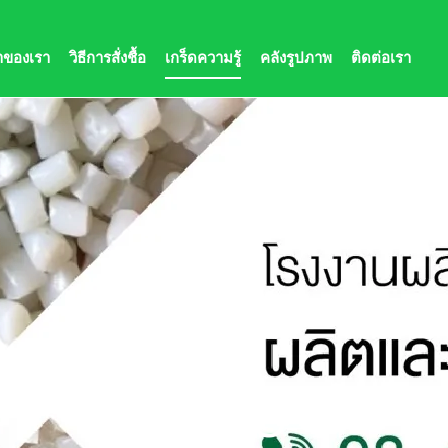
้าของเรา
วิธีการสั่งชื้อ
เกร็ดความรู้
คลังรูปภาพ
ติดต่อเรา
Blog