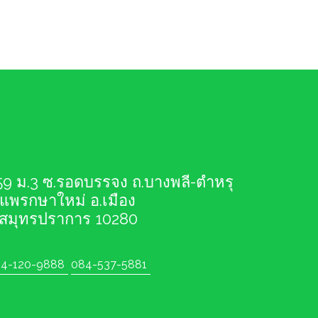
59 ม.3 ซ.รอดบรรจง ถ.บางพลี-ตำหรุ
.แพรกษาใหม่ อ.เมือง
.สมุทรปราการ 10280
4-120-9888
084-537-5881