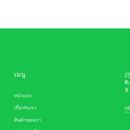
เมนู
2
ต
จ
หน้าแรก
เกี่ยวกับเรา
08
สินค้าของเรา