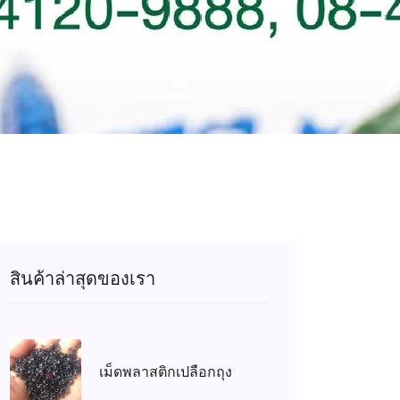
สินค้าล่าสุดของเรา
เม็ดพลาสติกเปลือกถุง