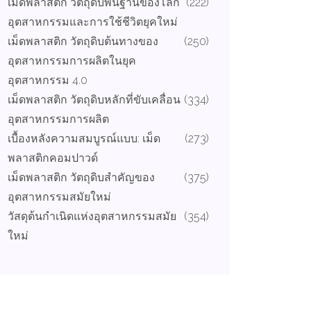
เม็ดพลาสติก วัตถุดิบพื้นฐานของโลก
(222)
อุตสาหกรรมและการใช้ชีวิตยุคใหม่
เม็ดพลาสติก วัตถุดิบต้นทางของ
(250)
อุตสาหกรรมการผลิตในยุค
อุตสาหกรรม 4.0
เม็ดพลาสติก วัตถุดิบหลักที่ขับเคลื่อน
(334)
อุตสาหกรรมการผลิต
เบื้องหลังความสมบูรณ์แบบ: เม็ด
(273)
พลาสติกคอมปาวด์
เม็ดพลาสติก วัตถุดิบสำคัญของ
(375)
อุตสาหกรรมสมัยใหม่
วัสดุต้นกำเนิดแห่งอุตสาหกรรมสมัย
(354)
ใหม่