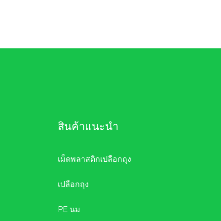
สินค้าแนะนำ
เม็ดพลาสติกเปลือกถุง
เปลือกถุง
PE นม