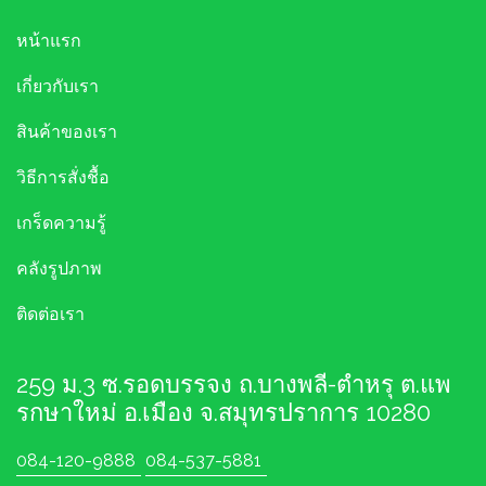
หน้าแรก
เกี่ยวกับเรา
สินค้าของเรา
วิธีการสั่งชื้อ
เกร็ดความรู้
คลังรูปภาพ
ติดต่อเรา
259 ม.3 ซ.รอดบรรจง ถ.บางพลี-ตำหรุ ต.แพ
รกษาใหม่ อ.เมือง จ.สมุทรปราการ 10280
084-120-9888
084-537-5881