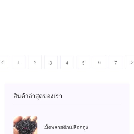
1
2
3
4
5
6
7
สินค้าล่าสุดของเรา
เม็ดพลาสติกเปลือกถุง