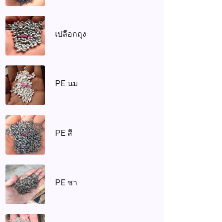
เปลือกถุง
PE นม
PE สี
PE ชา