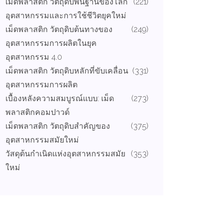
เม็ดพลาสติก วัตถุดิบพื้นฐานของโลก
(221)
อุตสาหกรรมและการใช้ชีวิตยุคใหม่
เม็ดพลาสติก วัตถุดิบต้นทางของ
(249)
อุตสาหกรรมการผลิตในยุค
อุตสาหกรรม 4.0
เม็ดพลาสติก วัตถุดิบหลักที่ขับเคลื่อน
(331)
อุตสาหกรรมการผลิต
เบื้องหลังความสมบูรณ์แบบ: เม็ด
(273)
พลาสติกคอมปาวด์
เม็ดพลาสติก วัตถุดิบสำคัญของ
(375)
อุตสาหกรรมสมัยใหม่
วัสดุต้นกำเนิดแห่งอุตสาหกรรมสมัย
(353)
ใหม่