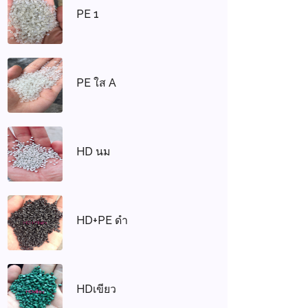
PE 1
PE ใส A
HD นม
HD+PE ดำ
HDเขียว