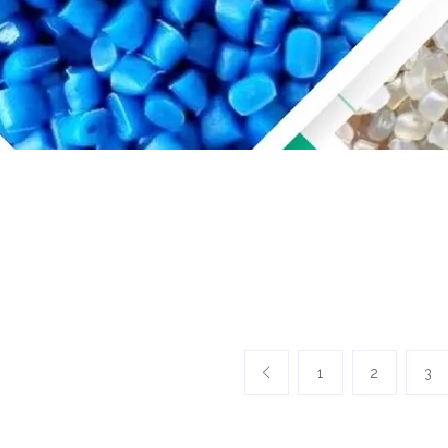
1
2
3