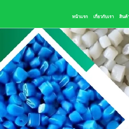
084-120-9888
plasthai@hotmail.com
หน้าแรก
เกี่ยวกับเรา
สินค