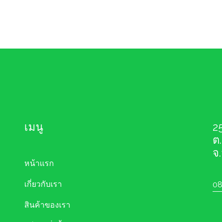
เมนู
2
ต
จ
หน้าแรก
เกี่ยวกับเรา
08
สินค้าของเรา