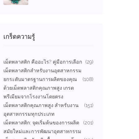
เกร็ดความรู้
เม็ดพลาสติก คืออะไร? คู่มือการเลือก
(29)
เม็ดพลาสติกสำหรับงานอุตสาหกรรม
ยกระดับมาตรฐานการผลิตของคุณ
(108)
ด้วยเม็ดพลาสติกคุณภาพสูง เกรด
พรีเมียมจากโรงงานโดยตรง
เม็ดพลาสติกคุณภาพสูง สำหรับงาน
(151)
อุตสาหกรรมทุกประเภท
เม็ดพลาสติก: จุดเริ่มต้นของการผลิต
(201)
สมัยใหม่และการพัฒนาอุตสาหกรรม