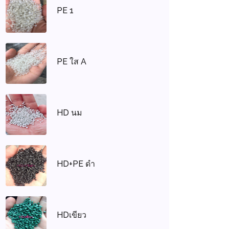
PE 1
PE ใส A
HD นม
HD+PE ดำ
HDเขียว