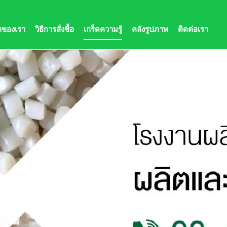
้าของเรา
วิธีการสั่งชื้อ
เกร็ดความรู้
คลังรูปภาพ
ติดต่อเรา
Blog