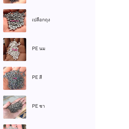
เปลือกถุง
PE นม
PE สี
PE ชา