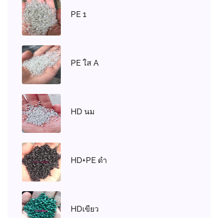
PE 1
PE ใส A
HD นม
HD+PE ดำ
HDเขียว