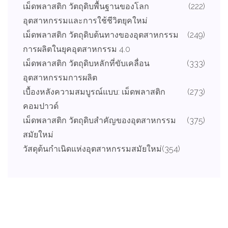
เม็ดพลาสติก วัตถุดิบพื้นฐานของโลก
(222)
อุตสาหกรรมและการใช้ชีวิตยุคใหม่
เม็ดพลาสติก วัตถุดิบต้นทางของอุตสาหกรรม
(249)
การผลิตในยุคอุตสาหกรรม 4.0
เม็ดพลาสติก วัตถุดิบหลักที่ขับเคลื่อน
(333)
อุตสาหกรรมการผลิต
เบื้องหลังความสมบูรณ์แบบ: เม็ดพลาสติก
(273)
คอมปาวด์
เม็ดพลาสติก วัตถุดิบสำคัญของอุตสาหกรรม
(375)
สมัยใหม่
วัสดุต้นกำเนิดแห่งอุตสาหกรรมสมัยใหม่
(354)