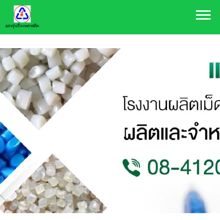
084-120-9888
plasthai@hotmail.com
Blog