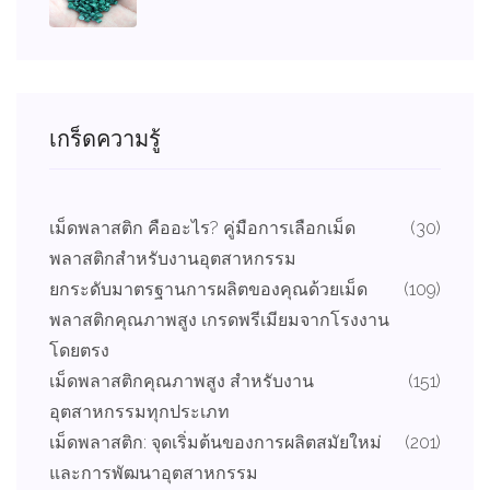
เกร็ดความรู้
เม็ดพลาสติก คืออะไร? คู่มือการเลือกเม็ด
(30)
พลาสติกสำหรับงานอุตสาหกรรม
ยกระดับมาตรฐานการผลิตของคุณด้วยเม็ด
(109)
พลาสติกคุณภาพสูง เกรดพรีเมียมจากโรงงาน
โดยตรง
เม็ดพลาสติกคุณภาพสูง สำหรับงาน
(151)
อุตสาหกรรมทุกประเภท
เม็ดพลาสติก: จุดเริ่มต้นของการผลิตสมัยใหม่
(201)
และการพัฒนาอุตสาหกรรม