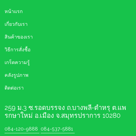
หน้าแรก
เกี่ยวกับเรา
สินค้าของเรา
วิธีการสั่งชื้อ
เกร็ดความรู้
คลังรูปภาพ
ติดต่อเรา
259 ม.3 ซ.รอดบรรจง ถ.บางพลี-ตำหรุ ต.แพ
รกษาใหม่ อ.เมือง จ.สมุทรปราการ 10280
084-120-9888
084-537-5881