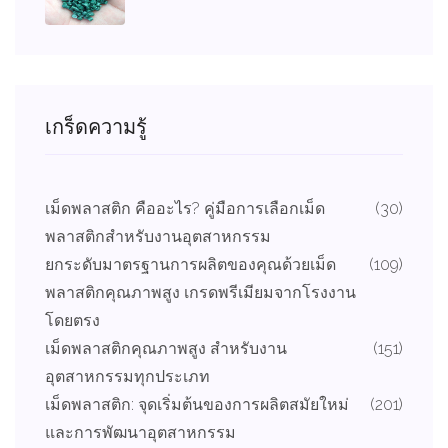
เกร็ดความรู้
เม็ดพลาสติก คืออะไร? คู่มือการเลือกเม็ด
(30)
พลาสติกสำหรับงานอุตสาหกรรม
ยกระดับมาตรฐานการผลิตของคุณด้วยเม็ด
(109)
พลาสติกคุณภาพสูง เกรดพรีเมียมจากโรงงาน
โดยตรง
เม็ดพลาสติกคุณภาพสูง สำหรับงาน
(151)
อุตสาหกรรมทุกประเภท
เม็ดพลาสติก: จุดเริ่มต้นของการผลิตสมัยใหม่
(201)
และการพัฒนาอุตสาหกรรม