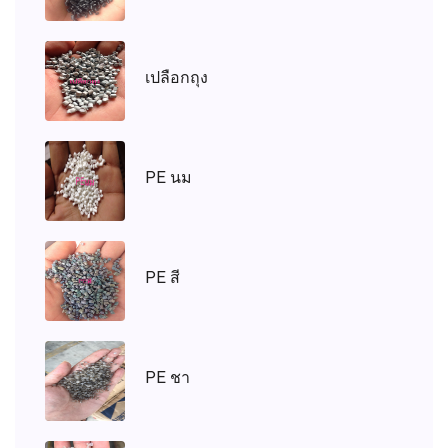
เปลือกถุง
PE นม
PE สี
PE ชา