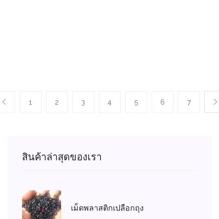
1
2
3
4
5
6
7
สินค้าล่าสุดของเรา
เม็ดพลาสติกเปลือกถุง