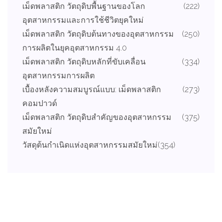
เม็ดพลาสติก วัตถุดิบพื้นฐานของโลก
(222)
อุตสาหกรรมและการใช้ชีวิตยุคใหม่
เม็ดพลาสติก วัตถุดิบต้นทางของอุตสาหกรรม
(250)
การผลิตในยุคอุตสาหกรรม 4.0
เม็ดพลาสติก วัตถุดิบหลักที่ขับเคลื่อน
(334)
อุตสาหกรรมการผลิต
เบื้องหลังความสมบูรณ์แบบ: เม็ดพลาสติก
(273)
คอมปาวด์
เม็ดพลาสติก วัตถุดิบสำคัญของอุตสาหกรรม
(375)
สมัยใหม่
วัสดุต้นกำเนิดแห่งอุตสาหกรรมสมัยใหม่
(354)