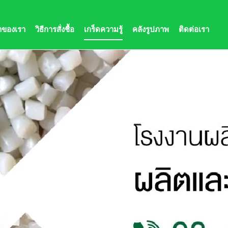
้าของเรา
วิธีการสั่งชื้อ
เกร็ดความรู้
คลังรูปภาพ
ติดต่อเรา
Blog