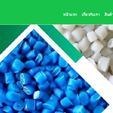
084-120-9888
plasthai@hotmail.com
หน้าแรก
เกี่ยวกับเรา
สินค