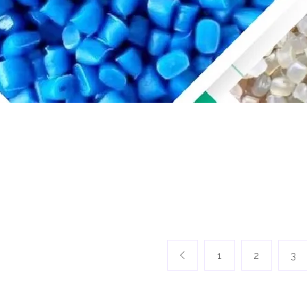
1
2
3