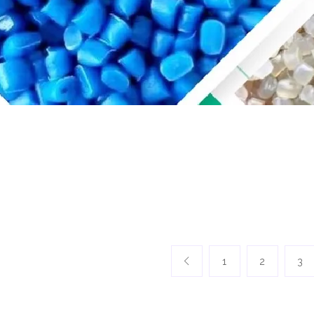
1
2
3