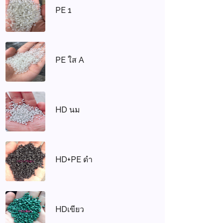
PE 1
PE ใส A
HD นม
HD+PE ดำ
HDเขียว