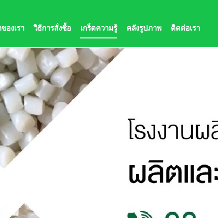
้าของเรา
วิธีการสั่งชื้อ
เกร็ดความรู้
คลังรูปภาพ
ติดต่อเรา
Blog