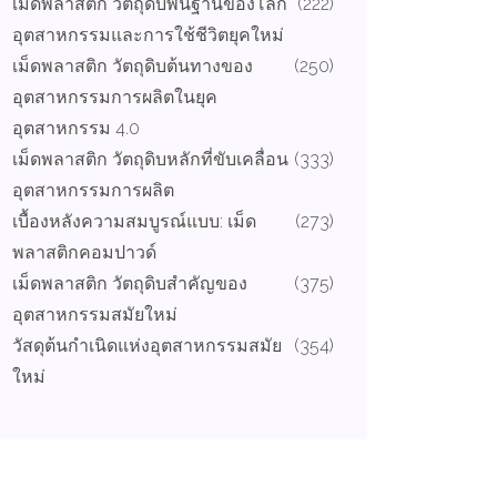
เม็ดพลาสติก วัตถุดิบพื้นฐานของโลก
(222)
อุตสาหกรรมและการใช้ชีวิตยุคใหม่
เม็ดพลาสติก วัตถุดิบต้นทางของ
(250)
อุตสาหกรรมการผลิตในยุค
อุตสาหกรรม 4.0
เม็ดพลาสติก วัตถุดิบหลักที่ขับเคลื่อน
(333)
อุตสาหกรรมการผลิต
เบื้องหลังความสมบูรณ์แบบ: เม็ด
(273)
พลาสติกคอมปาวด์
เม็ดพลาสติก วัตถุดิบสำคัญของ
(375)
อุตสาหกรรมสมัยใหม่
วัสดุต้นกำเนิดแห่งอุตสาหกรรมสมัย
(354)
ใหม่