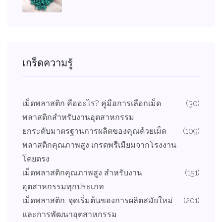
เกร็ดความรู้
เม็ดพลาสติก คืออะไร? คู่มือการเลือกเม็ด
(30)
พลาสติกสำหรับงานอุตสาหกรรม
ยกระดับมาตรฐานการผลิตของคุณด้วยเม็ด
(109)
พลาสติกคุณภาพสูง เกรดพรีเมียมจากโรงงาน
โดยตรง
เม็ดพลาสติกคุณภาพสูง สำหรับงาน
(151)
อุตสาหกรรมทุกประเภท
เม็ดพลาสติก: จุดเริ่มต้นของการผลิตสมัยใหม่
(201)
และการพัฒนาอุตสาหกรรม