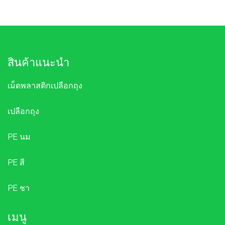
สินค้าแนะนำ
เม็ดพลาสติกเปลือกถุง
เปลือกถุง
PE นม
PE สี
PE ชา
เมนู