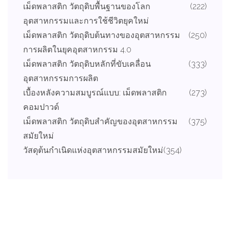
เม็ดพลาสติก วัตถุดิบพื้นฐานของโลก
(222)
อุตสาหกรรมและการใช้ชีวิตยุคใหม่
เม็ดพลาสติก วัตถุดิบต้นทางของอุตสาหกรรม
(250)
การผลิตในยุคอุตสาหกรรม 4.0
เม็ดพลาสติก วัตถุดิบหลักที่ขับเคลื่อน
(333)
อุตสาหกรรมการผลิต
เบื้องหลังความสมบูรณ์แบบ: เม็ดพลาสติก
(273)
คอมปาวด์
เม็ดพลาสติก วัตถุดิบสำคัญของอุตสาหกรรม
(375)
สมัยใหม่
วัสดุต้นกำเนิดแห่งอุตสาหกรรมสมัยใหม่
(354)