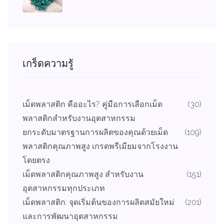
เกร็ดความรู้
เม็ดพลาสติก คืออะไร? คู่มือการเลือกเม็ด
(30)
พลาสติกสำหรับงานอุตสาหกรรม
ยกระดับมาตรฐานการผลิตของคุณด้วยเม็ด
(109)
พลาสติกคุณภาพสูง เกรดพรีเมียมจากโรงงาน
โดยตรง
เม็ดพลาสติกคุณภาพสูง สำหรับงาน
(151)
อุตสาหกรรมทุกประเภท
เม็ดพลาสติก: จุดเริ่มต้นของการผลิตสมัยใหม่
(201)
และการพัฒนาอุตสาหกรรม