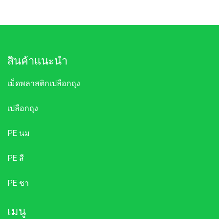
สินค้าแนะนำ
เม็ดพลาสติกเปลือกถุง
เปลือกถุง
PE นม
PE สี
PE ชา
เมนู