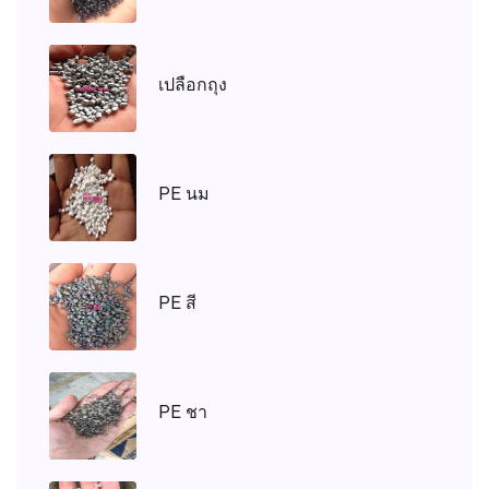
เปลือกถุง
PE นม
PE สี
PE ชา