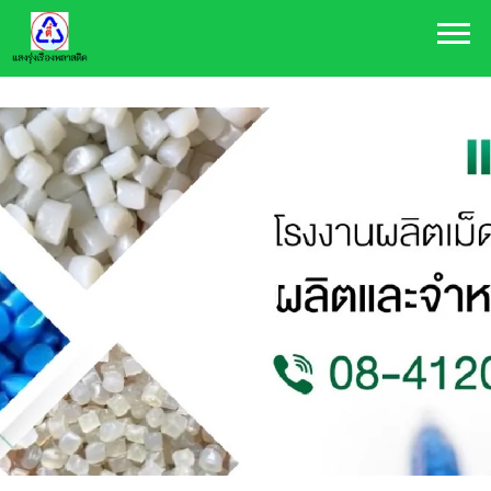
084-120-9888
plasthai@hotmail.com
Blog