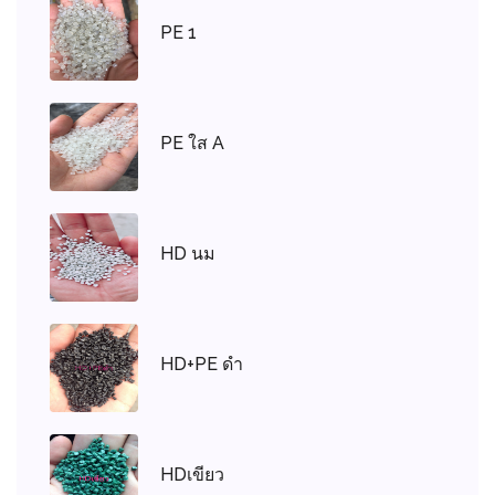
PE 1
PE ใส A
HD นม
HD+PE ดำ
HDเขียว