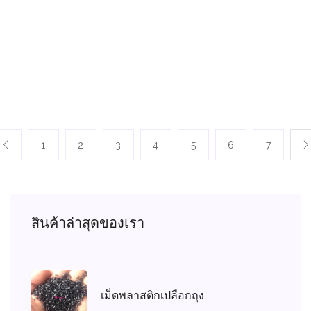
1
2
3
4
5
6
7
สินค้าล่าสุดของเรา
เม็ดพลาสติกเปลือกถุง