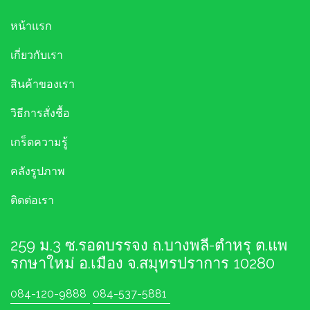
หน้าแรก
เกี่ยวกับเรา
สินค้าของเรา
วิธีการสั่งชื้อ
เกร็ดความรู้
คลังรูปภาพ
ติดต่อเรา
259 ม.3 ซ.รอดบรรจง ถ.บางพลี-ตำหรุ ต.แพ
รกษาใหม่ อ.เมือง จ.สมุทรปราการ 10280
084-120-9888
084-537-5881