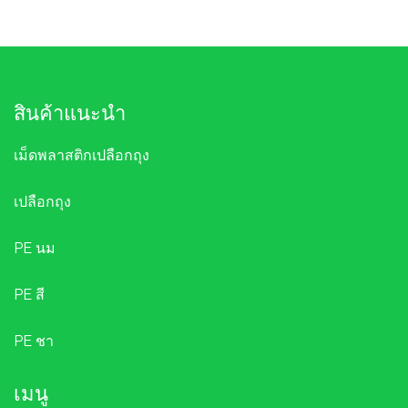
สินค้าแนะนำ
เม็ดพลาสติกเปลือกถุง
เปลือกถุง
PE นม
PE สี
PE ชา
เมนู