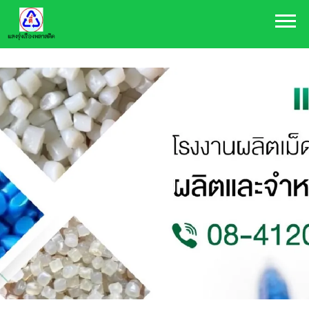
084-120-9888
plasthai@hotmail.com
Blog