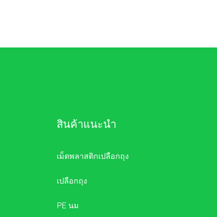
สินค้าแนะนำ
เม็ดพลาสติกเปลือกถุง
เปลือกถุง
PE นม