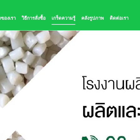
้าของเรา
วิธีการสั่งชื้อ
เกร็ดความรู้
คลังรูปภาพ
ติดต่อเรา
Blog