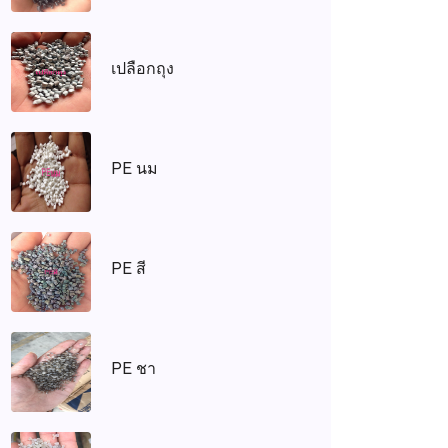
เปลือกถุง
PE นม
PE สี
PE ชา