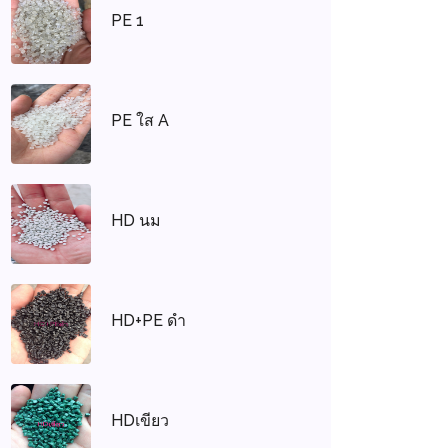
PE 1
PE ใส A
HD นม
HD+PE ดำ
HDเขียว