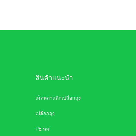
สินค้าแนะนำ
เม็ดพลาสติกเปลือกถุง
เปลือกถุง
PE นม