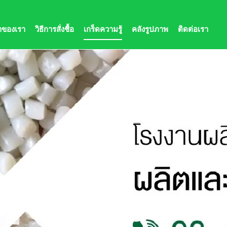
้าของเรา
วิธีการสั่งชื้อ
เกร็ดความรู้
คลังรูปภาพ
ติดต่อเรา
Blog