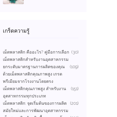
เกร็ดความรู้
เม็ดพลาสติก คืออะไร? คู่มือการเลือก
(30)
เม็ดพลาสติกสำหรับงานอุตสาหกรรม
ยกระดับมาตรฐานการผลิตของคุณ
(109)
ด้วยเม็ดพลาสติกคุณภาพสูง เกรด
พรีเมียมจากโรงงานโดยตรง
เม็ดพลาสติกคุณภาพสูง สำหรับงาน
(151)
อุตสาหกรรมทุกประเภท
เม็ดพลาสติก: จุดเริ่มต้นของการผลิต
(201)
สมัยใหม่และการพัฒนาอุตสาหกรรม