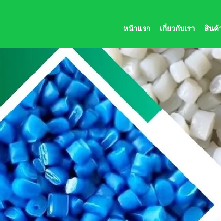
084-120-9888
plasthai@hotmail.com
หน้าแรก
เกี่ยวกับเรา
สินค