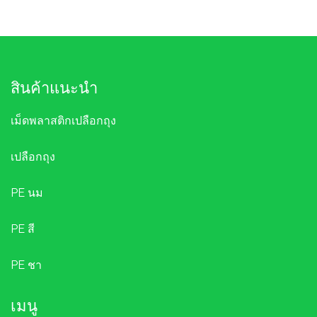
สินค้าแนะนำ
เม็ดพลาสติกเปลือกถุง
เปลือกถุง
PE นม
PE สี
PE ชา
เมนู