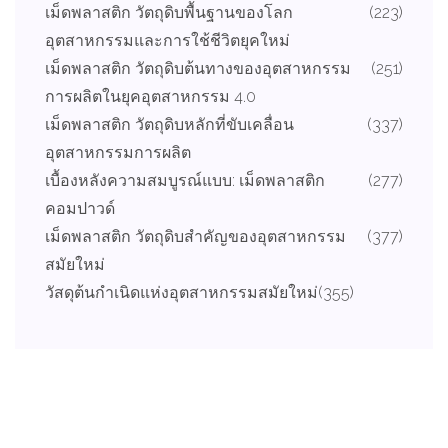
เม็ดพลาสติก วัตถุดิบพื้นฐานของโลก
(223)
อุตสาหกรรมและการใช้ชีวิตยุคใหม่
เม็ดพลาสติก วัตถุดิบต้นทางของอุตสาหกรรม
(251)
การผลิตในยุคอุตสาหกรรม 4.0
เม็ดพลาสติก วัตถุดิบหลักที่ขับเคลื่อน
(337)
อุตสาหกรรมการผลิต
เบื้องหลังความสมบูรณ์แบบ: เม็ดพลาสติก
(277)
คอมปาวด์
เม็ดพลาสติก วัตถุดิบสำคัญของอุตสาหกรรม
(377)
สมัยใหม่
วัสดุต้นกำเนิดแห่งอุตสาหกรรมสมัยใหม่
(355)