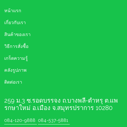
หน้าแรก
เกี่ยวกับเรา
สินค้าของเรา
วิธีการสั่งชื้อ
เกร็ดความรู้
คลังรูปภาพ
ติดต่อเรา
259 ม.3 ซ.รอดบรรจง ถ.บางพลี-ตำหรุ ต.แพ
รกษาใหม่ อ.เมือง จ.สมุทรปราการ 10280
084-120-9888
084-537-5881