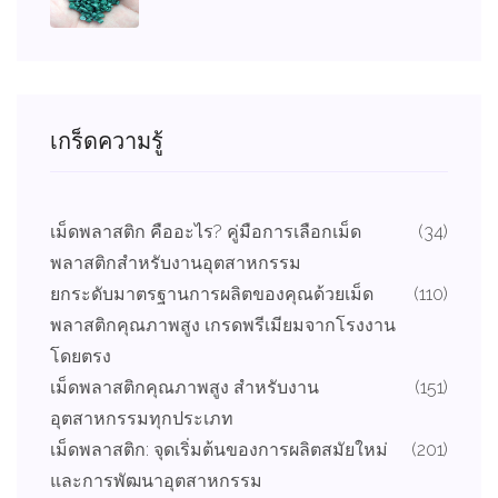
เกร็ดความรู้
เม็ดพลาสติก คืออะไร? คู่มือการเลือกเม็ด
(34)
พลาสติกสำหรับงานอุตสาหกรรม
ยกระดับมาตรฐานการผลิตของคุณด้วยเม็ด
(110)
พลาสติกคุณภาพสูง เกรดพรีเมียมจากโรงงาน
โดยตรง
เม็ดพลาสติกคุณภาพสูง สำหรับงาน
(151)
อุตสาหกรรมทุกประเภท
เม็ดพลาสติก: จุดเริ่มต้นของการผลิตสมัยใหม่
(201)
และการพัฒนาอุตสาหกรรม