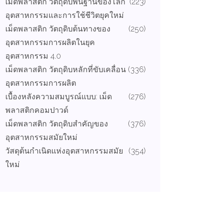
เม็ดพลาสติก วัตถุดิบพื้นฐานของโลก
(223)
อุตสาหกรรมและการใช้ชีวิตยุคใหม่
เม็ดพลาสติก วัตถุดิบต้นทางของ
(250)
อุตสาหกรรมการผลิตในยุค
อุตสาหกรรม 4.0
เม็ดพลาสติก วัตถุดิบหลักที่ขับเคลื่อน
(336)
อุตสาหกรรมการผลิต
เบื้องหลังความสมบูรณ์แบบ: เม็ด
(276)
พลาสติกคอมปาวด์
เม็ดพลาสติก วัตถุดิบสำคัญของ
(376)
อุตสาหกรรมสมัยใหม่
วัสดุต้นกำเนิดแห่งอุตสาหกรรมสมัย
(354)
ใหม่