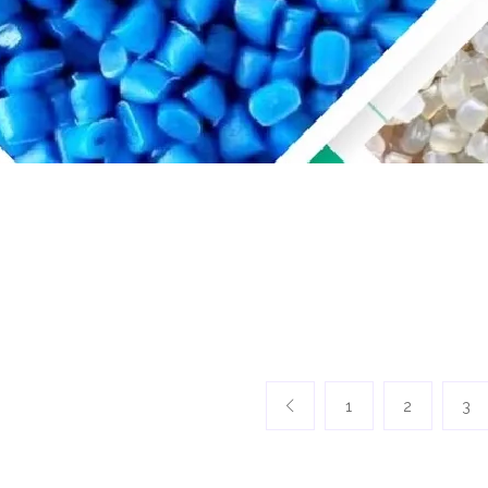
1
2
3