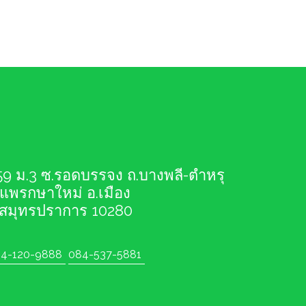
59 ม.3 ซ.รอดบรรจง ถ.บางพลี-ตำหรุ
.แพรกษาใหม่ อ.เมือง
.สมุทรปราการ 10280
4-120-9888
084-537-5881