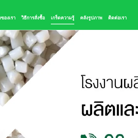
้าของเรา
วิธีการสั่งชื้อ
เกร็ดความรู้
คลังรูปภาพ
ติดต่อเรา
Blog