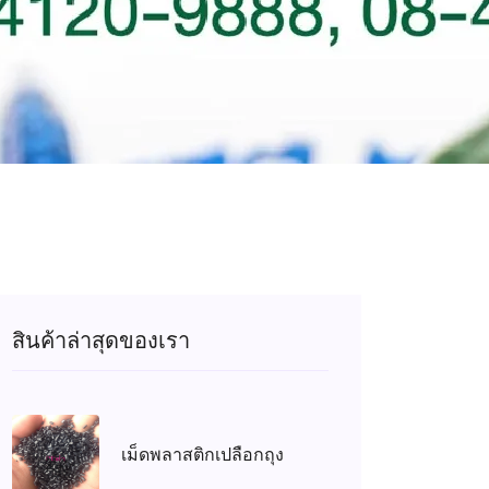
สินค้าล่าสุดของเรา
เม็ดพลาสติกเปลือกถุง