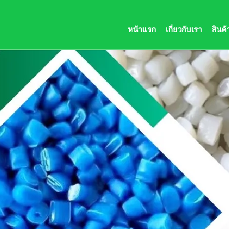
084-120-9888
plasthai@hotmail.com
หน้าแรก
เกี่ยวกับเรา
สินค