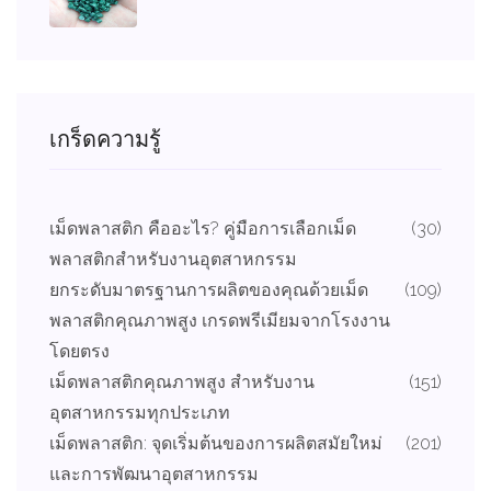
เกร็ดความรู้
เม็ดพลาสติก คืออะไร? คู่มือการเลือกเม็ด
(30)
พลาสติกสำหรับงานอุตสาหกรรม
ยกระดับมาตรฐานการผลิตของคุณด้วยเม็ด
(109)
พลาสติกคุณภาพสูง เกรดพรีเมียมจากโรงงาน
โดยตรง
เม็ดพลาสติกคุณภาพสูง สำหรับงาน
(151)
อุตสาหกรรมทุกประเภท
เม็ดพลาสติก: จุดเริ่มต้นของการผลิตสมัยใหม่
(201)
และการพัฒนาอุตสาหกรรม