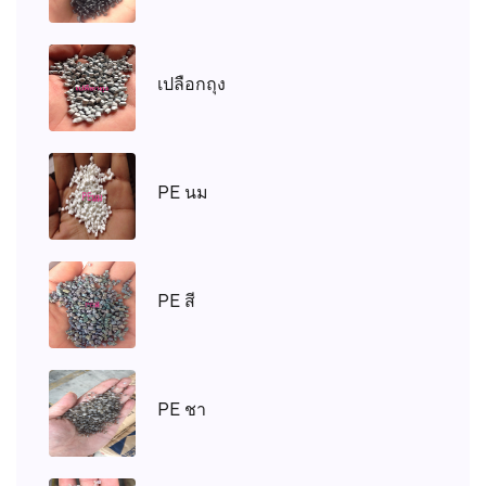
เปลือกถุง
PE นม
PE สี
PE ชา