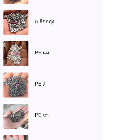
เปลือกถุง
PE นม
PE สี
PE ชา