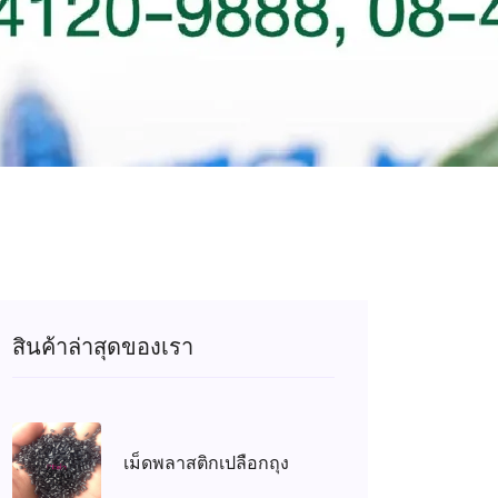
สินค้าล่าสุดของเรา
เม็ดพลาสติกเปลือกถุง