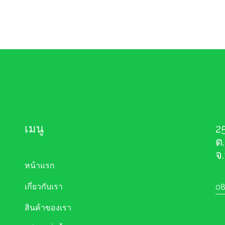
เมนู
2
ต
จ
หน้าแรก
เกี่ยวกับเรา
08
สินค้าของเรา