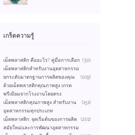
เกร็ดความรู้
เม็ดพลาสติก คืออะไร? คู่มือการเลือก
(30)
เม็ดพลาสติกสำหรับงานอุตสาหกรรม
ยกระดับมาตรฐานการผลิตของคุณ
(109)
ด้วยเม็ดพลาสติกคุณภาพสูง เกรด
พรีเมียมจากโรงงานโดยตรง
เม็ดพลาสติกคุณภาพสูง สำหรับงาน
(151)
อุตสาหกรรมทุกประเภท
เม็ดพลาสติก: จุดเริ่มต้นของการผลิต
(201)
สมัยใหม่และการพัฒนาอุตสาหกรรม