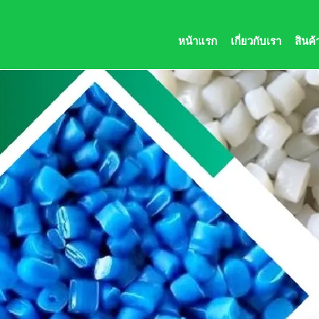
084-120-9888
plasthai@hotmail.com
หน้าแรก
เกี่ยวกับเรา
สินค