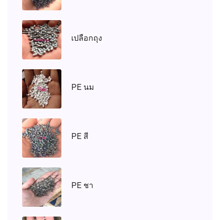
เปลือกถุง
PE นม
PE สี
PE ชา