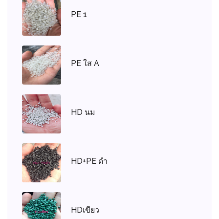
PE 1
PE ใส A
HD นม
HD+PE ดำ
HDเขียว