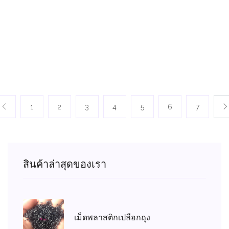
1
2
3
4
5
6
7
สินค้าล่าสุดของเรา
เม็ดพลาสติกเปลือกถุง