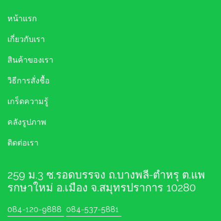
หน้าแรก
เกี่ยวกับเรา
สินค้าของเรา
วิธีการสั่งชื้อ
เกร็ดความรู้
คลังรูปภาพ
ติดต่อเรา
259 ม.3 ซ.รอดบรรจง ถ.บางพลี-ตำหรุ ต.แพ
รกษาใหม่ อ.เมือง จ.สมุทรปราการ 10280
084-120-9888
084-537-5881