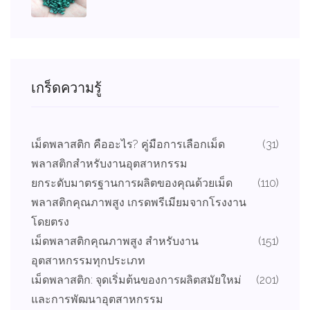
เกร็ดความรู้
เม็ดพลาสติก คืออะไร? คู่มือการเลือกเม็ด
(31)
พลาสติกสำหรับงานอุตสาหกรรม
ยกระดับมาตรฐานการผลิตของคุณด้วยเม็ด
(110)
พลาสติกคุณภาพสูง เกรดพรีเมียมจากโรงงาน
โดยตรง
เม็ดพลาสติกคุณภาพสูง สำหรับงาน
(151)
อุตสาหกรรมทุกประเภท
เม็ดพลาสติก: จุดเริ่มต้นของการผลิตสมัยใหม่
(201)
และการพัฒนาอุตสาหกรรม