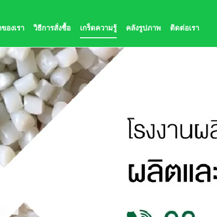
้าของเรา
วิธีการสั่งชื้อ
เกร็ดความรู้
คลังรูปภาพ
ติดต่อเรา
Blog