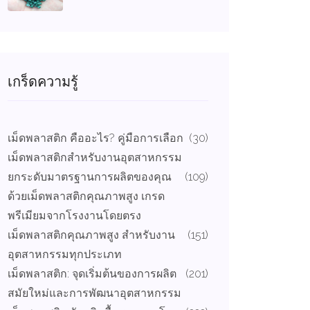
เกร็ดความรู้
เม็ดพลาสติก คืออะไร? คู่มือการเลือก
(30)
เม็ดพลาสติกสำหรับงานอุตสาหกรรม
ยกระดับมาตรฐานการผลิตของคุณ
(109)
ด้วยเม็ดพลาสติกคุณภาพสูง เกรด
พรีเมียมจากโรงงานโดยตรง
เม็ดพลาสติกคุณภาพสูง สำหรับงาน
(151)
อุตสาหกรรมทุกประเภท
เม็ดพลาสติก: จุดเริ่มต้นของการผลิต
(201)
สมัยใหม่และการพัฒนาอุตสาหกรรม