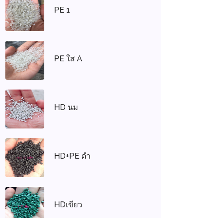
PE 1
PE ใส A
HD นม
HD+PE ดำ
HDเขียว