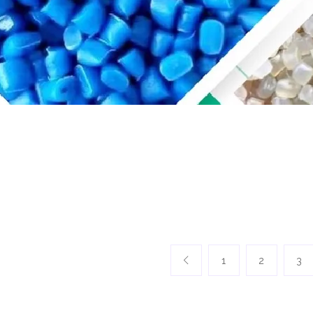
1
2
3