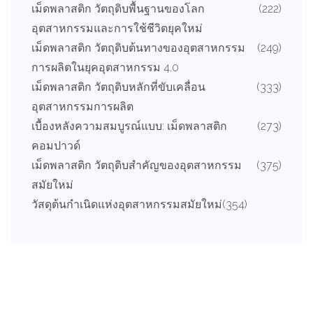
เม็ดพลาสติก วัตถุดิบพื้นฐานของโลก
(222)
อุตสาหกรรมและการใช้ชีวิตยุคใหม่
เม็ดพลาสติก วัตถุดิบต้นทางของอุตสาหกรรม
(249)
การผลิตในยุคอุตสาหกรรม 4.0
เม็ดพลาสติก วัตถุดิบหลักที่ขับเคลื่อน
(333)
อุตสาหกรรมการผลิต
เบื้องหลังความสมบูรณ์แบบ: เม็ดพลาสติก
(273)
คอมปาวด์
เม็ดพลาสติก วัตถุดิบสำคัญของอุตสาหกรรม
(375)
สมัยใหม่
วัสดุต้นกำเนิดแห่งอุตสาหกรรมสมัยใหม่
(354)