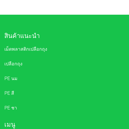
สินค้าแนะนำ
เม็ดพลาสติกเปลือกถุง
เปลือกถุง
PE นม
PE สี
PE ชา
เมนู