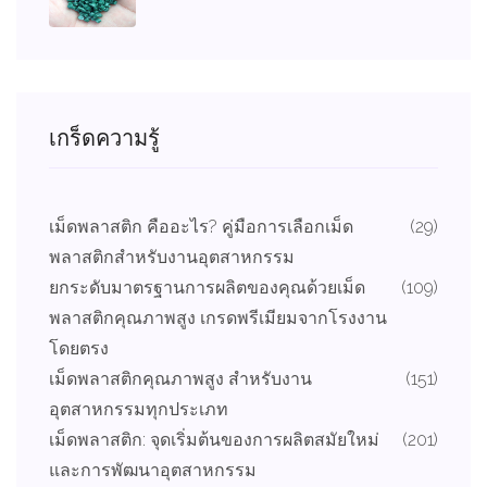
เกร็ดความรู้
เม็ดพลาสติก คืออะไร? คู่มือการเลือกเม็ด
(29)
พลาสติกสำหรับงานอุตสาหกรรม
ยกระดับมาตรฐานการผลิตของคุณด้วยเม็ด
(109)
พลาสติกคุณภาพสูง เกรดพรีเมียมจากโรงงาน
โดยตรง
เม็ดพลาสติกคุณภาพสูง สำหรับงาน
(151)
อุตสาหกรรมทุกประเภท
เม็ดพลาสติก: จุดเริ่มต้นของการผลิตสมัยใหม่
(201)
และการพัฒนาอุตสาหกรรม