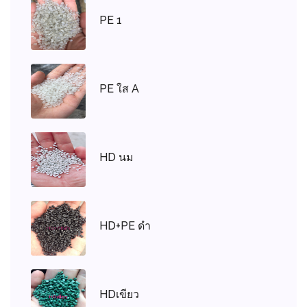
PE 1
PE ใส A
HD นม
HD+PE ดำ
HDเขียว