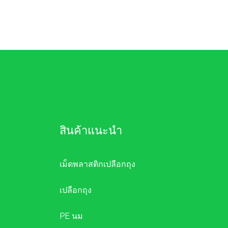
สินค้าแนะนำ
เม็ดพลาสติกเปลือกถุง
เปลือกถุง
PE นม