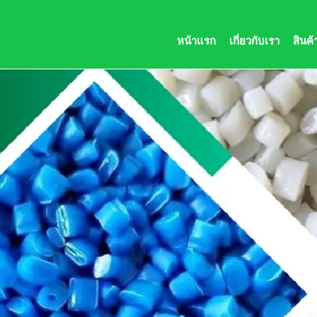
084-120-9888
plasthai@hotmail.com
หน้าแรก
เกี่ยวกับเรา
สินค