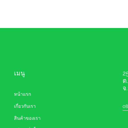
เมนู
2
ต
จ
หน้าแรก
เกี่ยวกับเรา
08
สินค้าของเรา