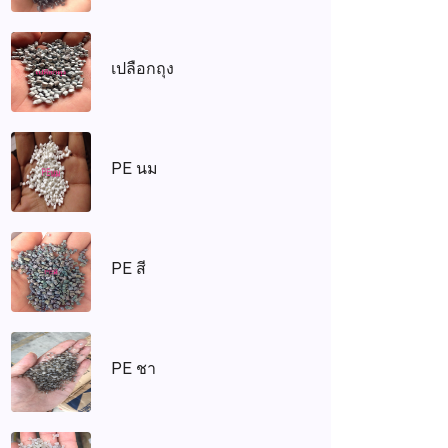
เปลือกถุง
PE นม
PE สี
PE ชา