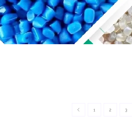
1
2
3