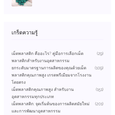
เกร็ดความรู้
เม็ดพลาสติก คืออะไร? คู่มือการเลือกเม็ด
(29)
พลาสติกสำหรับงานอุตสาหกรรม
ยกระดับมาตรฐานการผลิตของคุณด้วยเม็ด
(109)
พลาสติกคุณภาพสูง เกรดพรีเมียมจากโรงงาน
โดยตรง
เม็ดพลาสติกคุณภาพสูง สำหรับงาน
(151)
อุตสาหกรรมทุกประเภท
เม็ดพลาสติก: จุดเริ่มต้นของการผลิตสมัยใหม่
(201)
และการพัฒนาอุตสาหกรรม