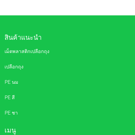
สินค้าแนะนำ
เม็ดพลาสติกเปลือกถุง
เปลือกถุง
PE นม
PE สี
PE ชา
เมนู