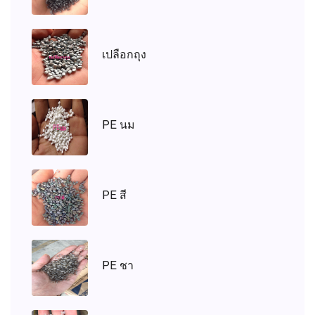
เปลือกถุง
PE นม
PE สี
PE ชา