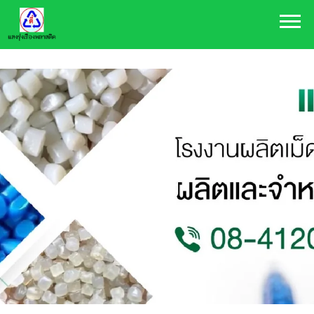
084-120-9888
plasthai@hotmail.com
Blog