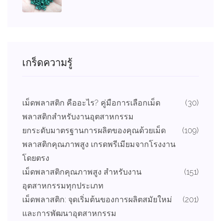
เกร็ดความรู้
เม็ดพลาสติก คืออะไร? คู่มือการเลือกเม็ด
(30)
พลาสติกสำหรับงานอุตสาหกรรม
ยกระดับมาตรฐานการผลิตของคุณด้วยเม็ด
(109)
พลาสติกคุณภาพสูง เกรดพรีเมียมจากโรงงาน
โดยตรง
เม็ดพลาสติกคุณภาพสูง สำหรับงาน
(151)
อุตสาหกรรมทุกประเภท
เม็ดพลาสติก: จุดเริ่มต้นของการผลิตสมัยใหม่
(201)
และการพัฒนาอุตสาหกรรม