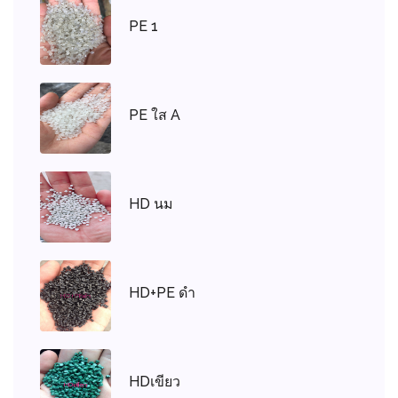
PE 1
PE ใส A
HD นม
HD+PE ดำ
HDเขียว