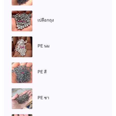
เปลือกถุง
PE นม
PE สี
PE ชา