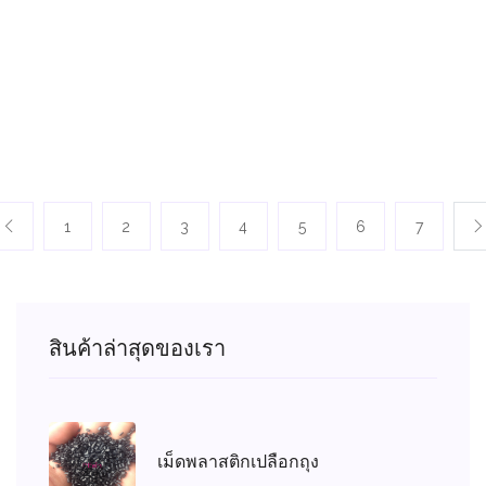
1
2
3
4
5
6
7
สินค้าล่าสุดของเรา
เม็ดพลาสติกเปลือกถุง