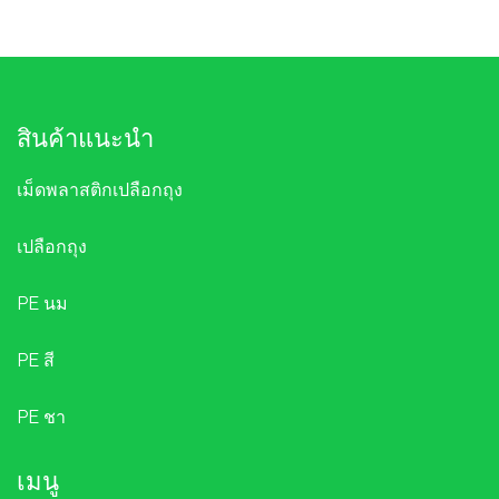
สินค้าแนะนำ
เม็ดพลาสติกเปลือกถุง
เปลือกถุง
PE นม
PE สี
PE ชา
เมนู