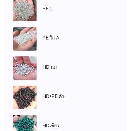
PE 1
PE ใส A
HD นม
HD+PE ดำ
HDเขียว