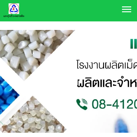
084-120-9888
plasthai@hotmail.com
Blog