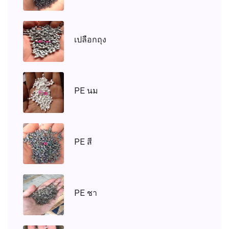
เปลือกถุง
PE นม
PE สี
PE ชา