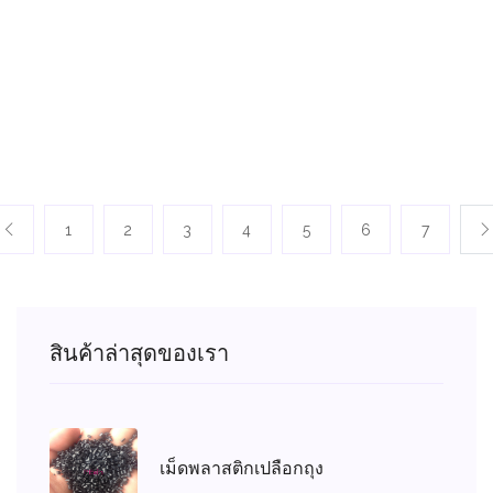
1
2
3
4
5
6
7
สินค้าล่าสุดของเรา
เม็ดพลาสติกเปลือกถุง