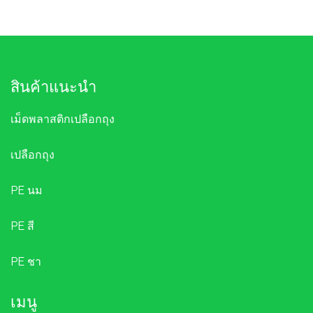
สินค้าแนะนำ
เม็ดพลาสติกเปลือกถุง
เปลือกถุง
PE นม
PE สี
PE ชา
เมนู